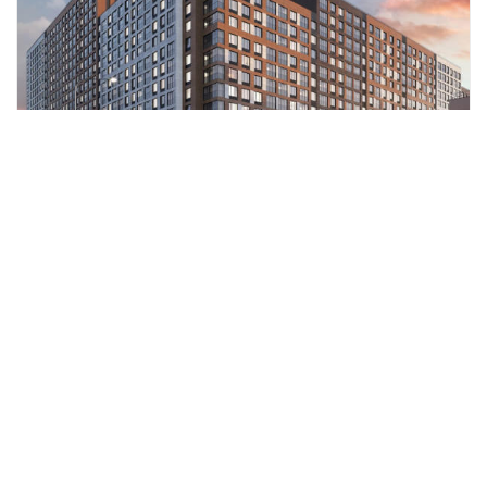
Пульс Премьер
Санкт-Петербург, Октябрьская набережная
Застройщик: Setl City
Состояние: введена в эксплуатацию часть
очередей
Объявлений: 5