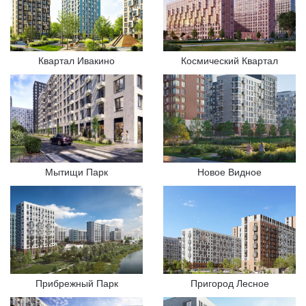
Квартал Ивакино
Космический Квартал
Мытищи Парк
Новое Видное
Прибрежный Парк
Пригород Лесное