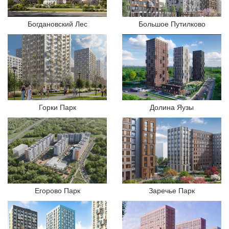
Богдановский Лес
Большое Путилково
Горки Парк
Долина Яузы
Егорово Парк
Заречье Парк