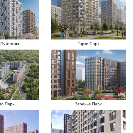
 Путилково
Горки Парк
во Парк
Заречье Парк