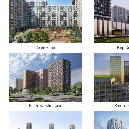
Алхимово
Верей
Квартал Марьино
Кварта