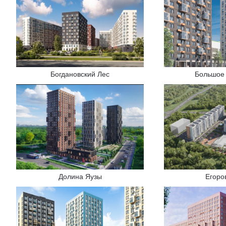
Богдановский Лес
Большое
Долина Яузы
Егоро