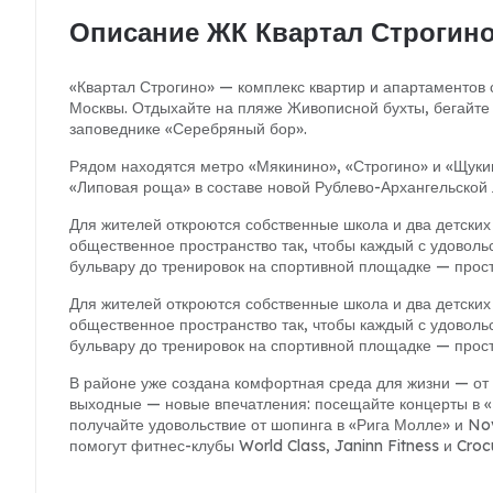
Описание ЖК Квартал Строгин
«Квартал Строгино» — комплекс квартир и апартаментов 
Москвы. Отдыхайте на пляже Живописной бухты, бегайте 
заповеднике «Серебряный бор».
Рядом находятся метро «Мякинино», «Строгино» и «Щукин
«Липовая роща» в составе новой Рублево-Архангельской 
Для жителей откроются собственные школа и два детских
общественное пространство так, чтобы каждый с удоволь
бульвару до тренировок на спортивной площадке — прост
Для жителей откроются собственные школа и два детских
общественное пространство так, чтобы каждый с удоволь
бульвару до тренировок на спортивной площадке — прост
В районе уже создана комфортная среда для жизни — от 
выходные — новые впечатления: посещайте концерты в «К
получайте удовольствие от шопинга в «Рига Молле» и No
помогут фитнес-клубы World Class, Janinn Fitness и Crocu