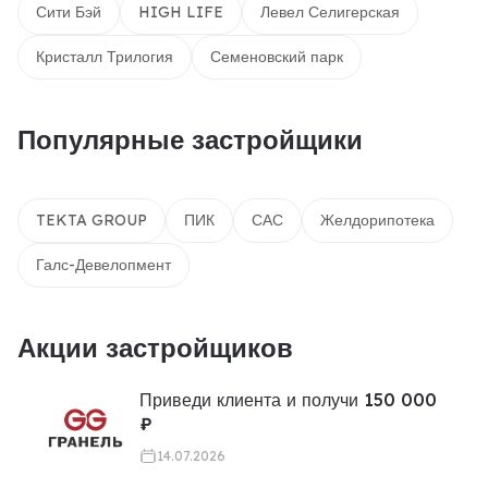
Сити Бэй
HIGH LIFE
Левел Селигерская
Кристалл Трилогия
Семеновский парк
Популярные застройщики
TEKTA GROUP
ПИК
САС
Желдорипотека
Галс-Девелопмент
Акции застройщиков
Приведи клиента и получи 150 000
₽
14.07.2026