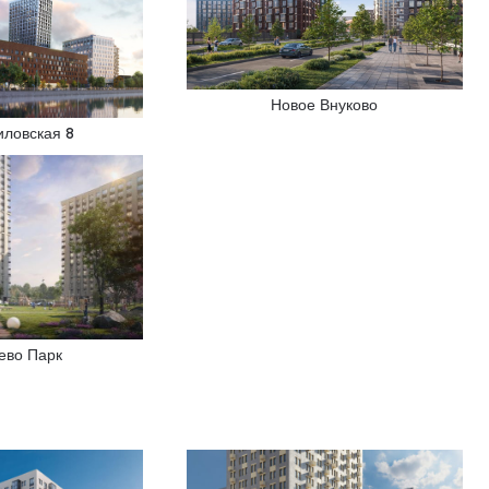
Новое Внуково
иловская 8
ево Парк