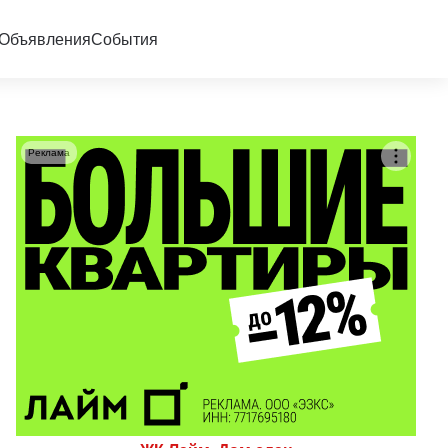
Объявления
События
Реклама