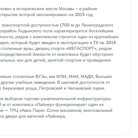
ожен в историческом месте Москвы – в районе
открытие которой запланировано на 2015 год.
и транспортной доступностью (700 м до Ленинградского
икрорайон Ходынского поля характеризуется богатейшим
тности, рядом с комплексом строится один из крупнейших
рк», который будет введен в эксплуатацию в IV кв. 2014
е столичные вузы, дворец спорта «МЕГАСПОРТ», рядом
епосредственной близости от комплекса будет обустроен
нальных зон для детей, занятий спортом и проведения
жаемые столичные ВУЗы, как МЭИ, МАИ, МАДИ, Высшая
другие учебные заведения. В шаговой доступности от
 Березовая роща, Петровский и Чапаевский парки.
м выбором торгово-развлекательной инфраструктуры.
0 м от комплекса «Лайнер» функционирует один из
ов — ТРЦ «Авиа Парк». Cотни магазинов, многозальный
вои двери для жителей «Лайнера.