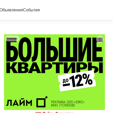
Объявления
События
Реклама