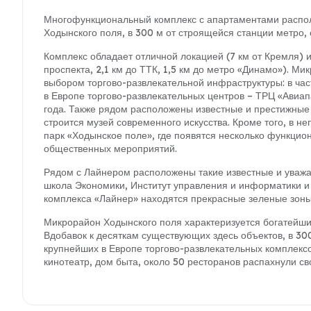
Многофункциональный комплекс с апартаментами распол
Ходынского поля, в 300 м от строящейся станции метро, 
Комплекс обладает отличной локацией (7 км от Кремля) 
проспекта, 2,1 км до ТТК, 1,5 км до метро «Динамо»). М
выбором торгово-развлекательной инфраструктуры: в час
в Европе торгово-развлекательных центров – ТРЦ «Авиапа
года. Также рядом расположены известные и престижны
строится музей современного искусства. Кроме того, в н
парк «Ходынское поле», где появятся несколько функцио
общественных мероприятий.
Рядом с Лайнером расположены такие известные и ува
школа Экономики, Институт управления и информатики и 
комплекса «Лайнер» находятся прекрасные зеленые зоны:
Микрорайон Ходынского поля характеризуется богатейши
Вдобавок к десяткам существующих здесь объектов, в 30
крупнейших в Европе торгово-развлекательных комплекс
кинотеатр, дом быта, около 50 ресторанов распахнули с