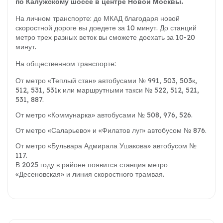
по Калужскому шоссе в центре Новой Москвы.
На личном транспорте: до МКАД благодаря новой
скоростной дороге вы доедете за 10 минут. До станций
метро трех разных веток вы сможете доехать за 10-20
минут.
На общественном транспорте:
От метро «Теплый стан» автобусами № 991, 503, 503к,
512, 531, 531к или маршрутными такси № 522, 512, 521,
531, 887.
От метро «Коммунарка» автобусами № 508, 976, 526.
От метро «Саларьево» и «Филатов луг» автобусом № 876.
От метро «Бульвара Адмирала Ушакова» автобусом №
117.
В 2025 году в районе появится станция метро
«Десеновская» и линия скоростного трамвая.