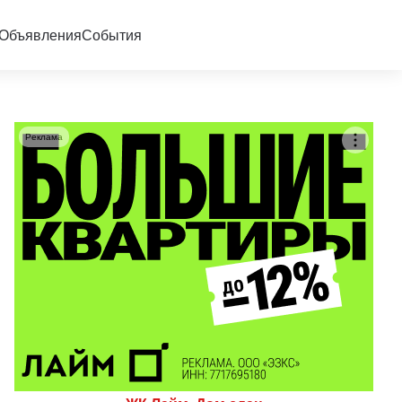
Объявления
События
Реклама