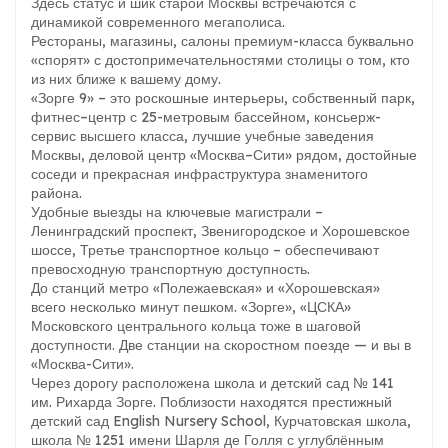
Здесь статус и шик старой Москвы встречаются с
динамикой современного мегаполиса.
Рестораны, магазины, салоны премиум-класса буквально
«спорят» с достопримечательностями столицы о том, кто
из них ближе к вашему дому.
«Зорге 9» – это роскошные интерьеры, собственный парк,
фитнес–центр с 25-метровым бассейном, консьерж-
сервис высшего класса, лучшие учебные заведения
Москвы, деловой центр «Москва–Сити» рядом, достойные
соседи и прекрасная инфраструктура знаменитого
района.
Удобные выезды на ключевые магистрали –
Ленинградский проспект, Звенигородское и Хорошевское
шоссе, Третье транспортное кольцо – обеспечивают
превосходную транспортную доступность.
До станций метро «Полежаевская» и «Хорошевская»
всего несколько минут пешком. «Зорге», «ЦСКА»
Московского центрального кольца тоже в шаговой
доступности. Две станции на скоростном поезде — и вы в
«Москва-Сити».
Через дорогу расположена школа и детский сад № 141
им. Рихарда Зорге. Поблизости находятся престижный
детский сад English Nursery School, Курчатовская школа,
школа № 1251 имени Шарля де Голля с углублённым