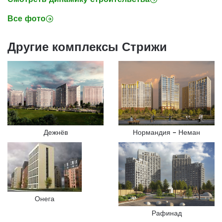
Все фото
Другие комплексы Стрижи
Дежнёв
Нормандия – Неман
Онега
Рафинад