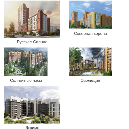
Северная корона
Русское Солнце
Солнечные часы
Эволюция
Эскимо