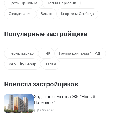
Цветы Прикамья
Новый Парковый
Скандинавия
Викинг
Кварталы Свобода
Популярные застройщики
Пермглавснаб
ПИК
Группа компаний "ПМД"
PAN City Group
Талан
Новости застройщиков
Ход строительства ЖК "Новый
Парковый"
17.03.2026