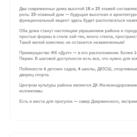
Два современных дома высотой 18 и 25 этажей составля
роль: 25-этажный дом — будущая высотная и архитектур
функциональный акцент: здесь будет располагаться назе
Оба дома станут настоящим украшением района и города
простые формы в стиле хай-тек, много стекла, пространст
Такой жилой комплекс не останется незамеченным!
Преимущество ЖК «Дуэт» — в его расположении. Более 1
Перми. В шаговой доступности есть все, что нужно для к
Поблизости 6 детских садов, 4 школы, ДЮСШ, спортивные 
дворец спорта.
Центром культуры района является ДК Железнодорожнико
коллективы.
Есть и места для прогулок — сквер Дзержинского, экстри