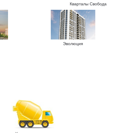
Кварталы Свобода
Эволюция