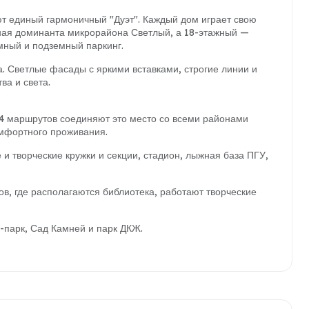
ют единый гармоничный "Дуэт". Каждый дом играет свою
ная доминанта микрорайона Светлый, а 18-этажный —
мный и подземный паркинг.
. Светлые фасады с яркими вставками, строгие линии и
ва и света.
4 маршрутов соединяют это место со всеми районами
омфортного проживания.
и творческие кружки и секции, стадион, лыжная база ПГУ,
в, где располагаются библиотека, работают творческие
м-парк, Сад Камней и парк ДКЖ.