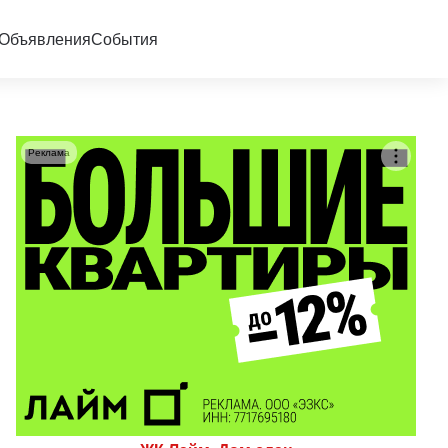
Объявления
События
Реклама