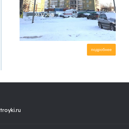
подробнее
royki.ru