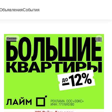
Объявления
События
Реклама