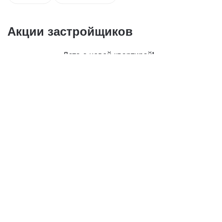
Акции застройщиков
Лето с новой квартирой!
03.08.2026
Правдивая рассрочка
06.08.2026
Коллекция избранных предложений
06.08.2026