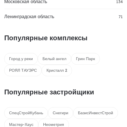
Московская область
134
Ленинградская область
71
Популярные комплексы
Город у реки
Белый ангел
Грин Парк
РОЯЛ ТАУЭРС
Кристалл 2
Популярные застройщики
СпецСтройКубань
Снегири
БазисИнвестСтрой
Мастер-Хаус
Неометрия