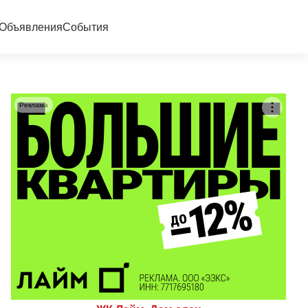
Объявления
События
Реклама