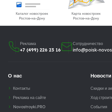
Каталог новостроек
Карта новостроек
Ростов-на-Дону
Ростов-на-Дону
Реклама
Сотрудничество
+7 (499) 226 23 16
info@poisk-novost
О нас
Новости
Контакты
Скидки и а
Реклама на сайте
Ход строит
Novostroyki.PRO
События