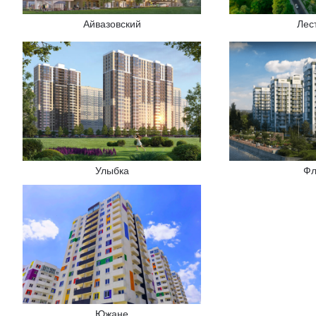
Айвазовский
Лес
Улыбка
Фл
Южане