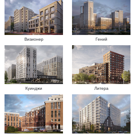
Визионер
Гений
Куинджи
Литера