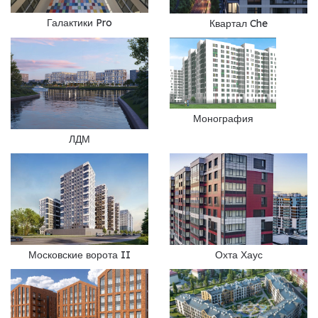
Галактики Pro
Квартал Che
Монография
ЛДМ
Московские ворота II
Охта Хаус