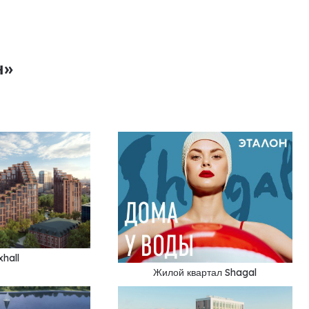
н»
xhall
Жилой квартал Shagal