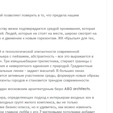
ый позволяет поверить в то, что предела нашим
ству жизни подтверждается средой проживания, которая
. Людей, которые не стоят на месте, широко смотрят на
ю и движению к новым горизонтам. ЖК «Крылья» для тех,
 и технологической элегантности современной
ьера с пейзажем, абстрактность - все это выражается в
я». Три изящные
башни-трилистника
, стирают границы с
ия и невероятного единения с природой. Градиентные
альные линии - задают масштаб. В больших окнах
вится активным участником среды, формируя новые образы
изонты городов и становится трендом современности.
здан московским архитектурным бюро ABD architects.
тира, определяющих подход к интерьерам входных зон в
входных групп жилого комплекса, вы не только
е бизнес-класса, но и удивитесь, как можно изменить
ое главное лобби с его 7-метровыми потолками добавит