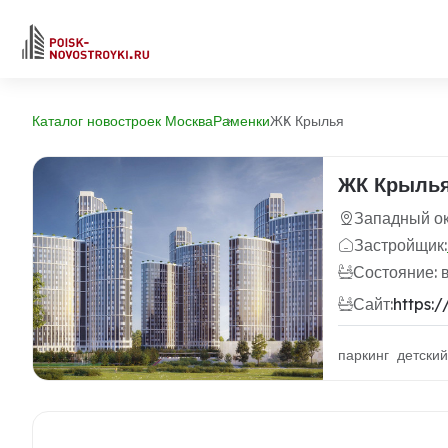
Каталог новостроек Москва
Раменки
ЖК Крылья
ЖК Крыль
Западный ок
Застройщик:
Состояние: 
Сайт:
https:/
паркинг детски