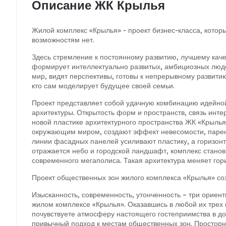
Описание ЖК Крылья
Жилой комплекс «Крылья» - проект
бизнес-класса
, котор
возможностям нет.
Здесь стремление к постоянному развитию, лучшему каче
формирует интеллектуально развитых, амбициозных людей
мир, видят перспективы, готовы к непрерывному развити
кто сам моделирует будущее своей семьи.
Проект представляет собой удачную комбинацию идейной
архитектуры. Открытость форм и пространств, связь интер
новой пластике архитектурного пространства ЖК «Крыль
окружающим миром, создают эффект невесомости, парен
линии фасадных панелей усиливают пластику, а горизонт
отражается небо и городской ландшафт, комплекс стано
современного мегаполиса. Такая архитектура меняет гор
Проект общественных зон жилого комплекса «Крылья» со
Изысканность, современность, утонченность – три ориен
жилом комплексе «Крылья». Оказавшись в любой их трех 
почувствуете атмосферу настоящего гостеприимства в дом
привычный подход к местам общественных зон. Просторн