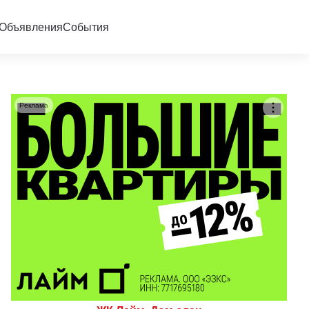
Объявления
События
Реклама