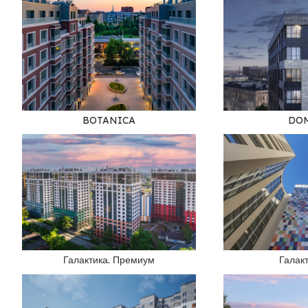
BOTANICA
DO
Галактика. Премиум
Галак