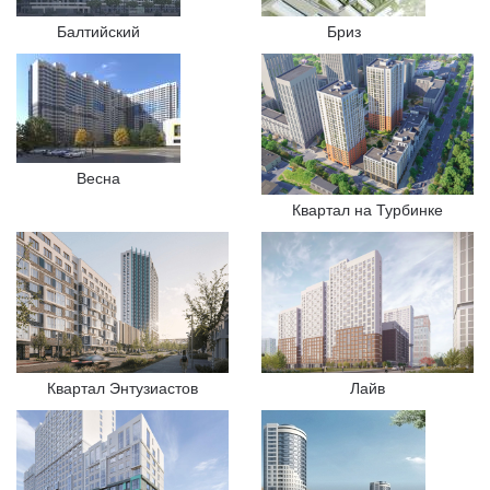
Балтийский
Бриз
Весна
Квартал на Турбинке
Квартал Энтузиастов
Лайв