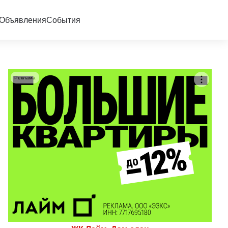
Объявления
События
Реклама