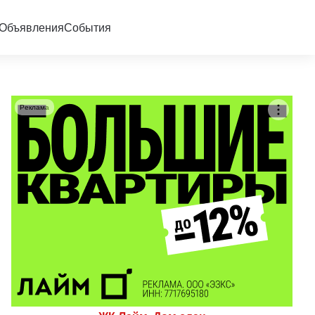
Объявления
События
Реклама