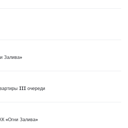
ни Залива»
квартиры III очереди
ЖК «Огни Залива»