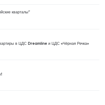
ийские кварталы"
квартиры в ЦДС Dreamline и ЦДС «Чёрная Речка»
ы!