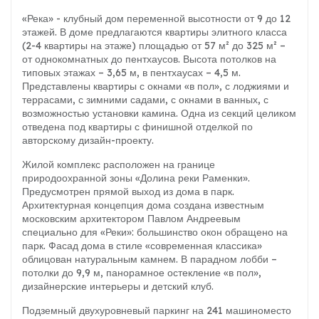
«Река» - клубный дом переменной высотности от 9 до 12
этажей. В доме предлагаются квартиры элитного класса
(2-4 квартиры на этаже) площадью от 57 м² до 325 м² –
от однокомнатных до пентхаусов. Высота потолков на
типовых этажах – 3,65 м, в пентхаусах – 4,5 м.
Представлены квартиры с окнами «в пол», с лоджиями и
террасами, с зимними садами, с окнами в ванных, с
возможностью установки камина. Одна из секций целиком
отведена под квартиры с финишной отделкой по
авторскому дизайн-проекту.
Жилой комплекс расположен на границе
природоохранной зоны «Долина реки Раменки».
Предусмотрен прямой выход из дома в парк.
Архитектурная концепция дома создана известным
московским архитектором Павлом Андреевым
специально для «Реки»: большинство окон обращено на
парк. Фасад дома в стиле «современная классика»
облицован натуральным камнем. В парадном лобби –
потолки до 9,9 м, панорамное остекление «в пол»,
дизайнерские интерьеры и детский клуб.
Подземный двухуровневый паркинг на 241 машиноместо