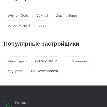
Wellton Gold
Voxhall
Дом на Зорге
Бутово-Парк 2
Веер
Популярные застройщики
Инвесттраст
Galaxy Group
ГК Расцветай
МД Групп
M1 Development
Реклама