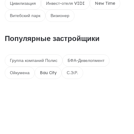
Цивилизация
Инвест-отеля VIDI
New Time
Витебский парк
Визионер
Популярные застройщики
Группа компаний Полис
БФА-Девелопмент
Ойкумена
Bau City
С.Э.Р.