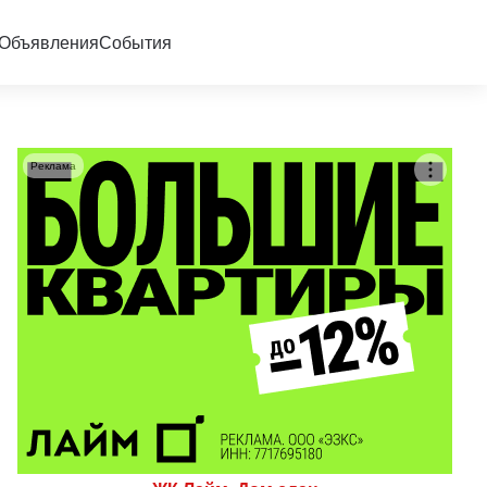
Объявления
События
Реклама