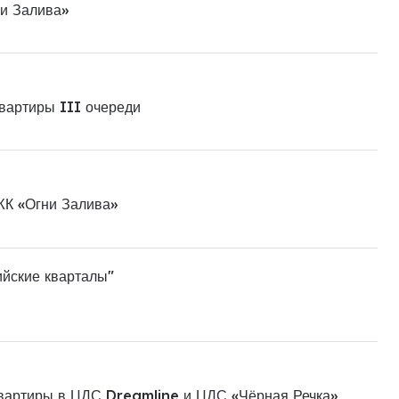
ни Залива»
квартиры III очереди
ЖК «Огни Залива»
ийские кварталы"
квартиры в ЦДС Dreamline и ЦДС «Чёрная Речка»