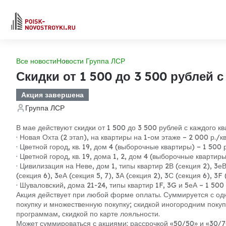
Все новости
Новости Группа ЛСР
Скидки от 1 500 до 3 500 рублей 
Акция завершена
Группа ЛСР
В мае действуют скидки от 1 500 до 3 500 рублей с каждого 
· Новая Охта (2 этап), на квартиры на 1-ом этаже – 2 000 р./кв
· Цветной город, кв. 19, дом 4 (выборочные квартиры) – 1 500 р
· Цветной город, кв. 19, дома 1, 2, дом 4 (выборочные квартиры)
· Цивилизация на Неве, дом 1, типы квартир 2В (секция 2), 3еВ 
(секция 6), 3еА (секция 5, 7), 3А (секция 2), 3С (секция 6), 3F 
· Шуваловский, дома 21-24, типы квартир 1F, 3G и 5еА – 1 500 р
Акция действует при любой форме оплаты. Суммируется с одн
покупку и множественную покупку; скидкой иногородним поку
программам, скидкой по карте лояльности.
Может суммироваться с акциями: рассрочкой «50/50» и «30/7