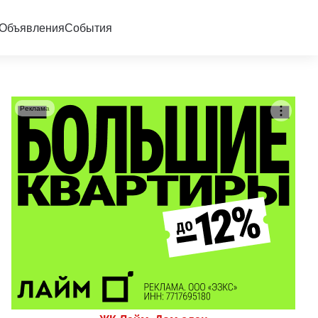
Объявления
События
Реклама