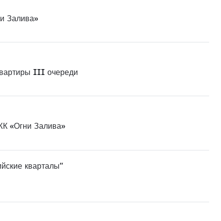
ни Залива»
квартиры III очереди
ЖК «Огни Залива»
ийские кварталы"