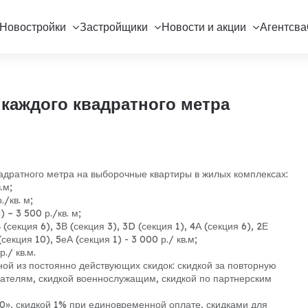
Новостройки
Застройщики
Новости и акции
Агентсва
с каждого квадратного метра
квадратного метра на выборочные квартиры в жилых комплексах:
.м;
./кв. м;
 – 3 500 р./кв. м;
(секция 6), 3В (секция 3), 3D (секция 1), 4А (секция 6), 2Е
(секция 10), 5еА (секция 1) - 3 000 р./ кв.м;
./ кв.м.
ой из постоянно действующих скидок: скидкой за повторную
пателям, скидкой военнослужащим, скидкой по партнерским
0», скидкой 1% при единовременной оплате, скидками для