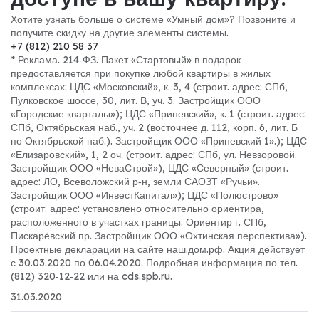
Хотите узнать больше о системе «Умный дом»? Позвоните и
получите скидку на другие элементы системы.
+7 (812) 210 58 37
* Реклама. 214‐ФЗ. Пакет «Стартовый» в подарок
предоставляется при покупке любой квартиры в жилых
комплексах: ЦДС «Московский», к. 3, 4 (строит. адрес: СПб,
Пулковское шоссе, 30, лит. В, уч. 3. Застройщик ООО
«Городские кварталы»); ЦДС «Приневский», к. 1 (строит. адрес:
СПб, Октябрьская наб., уч. 2 (восточнее д. 112, корп. 6, лит. Б
по Октябрьской наб.). Застройщик ООО «Приневский 1».); ЦДС
«Елизаровский», 1, 2 оч. (строит. адрес: СПб, ул. Невзоровой.
Застройщик ООО «НеваСтрой»), ЦДС «Северный» (строит.
адрес: ЛО, Всеволожский р‐н, земли САОЗТ «Ручьи».
Застройщик ООО «ИнвестКапитал»); ЦДС «Полюстрово»
(строит. адрес: установлено относительно ориентира,
расположенного в участках границы. Ориентир г. СПб,
Пискарёвский пр. Застройщик ООО «Охтинская перспектива»).
Проектные декларации на сайте наш.дом.рф. Акция действует
с 30.03.2020 по 06.04.2020. Подробная информация по тел.
(812) 320‐12‐22 или на cds.spb.ru.
31.03.2020