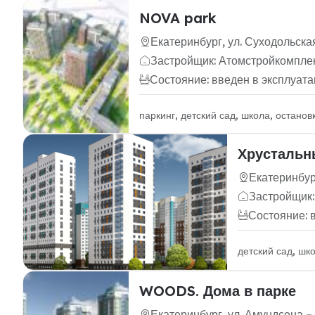
NOVA park
Екатеринбург, ул. Суходольск
Застройщик: Атомстройкомпле
Состояние: введен в эксплуат
паркинг, детский сад, школа, остано
Хрустальн
Екатеринбур
Застройщик:
Состояние: 
детский сад, шк
WOODS. Дома в парке
Екатеринбург, ул. Амундсена –