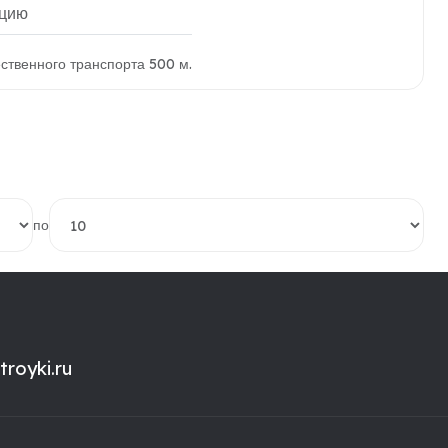
ацию
ественного транспорта 500 м.
по
royki.ru