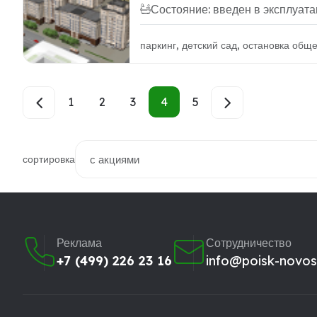
Состояние: введен в эксплуат
паркинг, детский сад, остановка общ
1
2
3
4
5
сортировка
Реклама
Сотрудничество
+7 (499) 226 23 16
info@poisk-novost