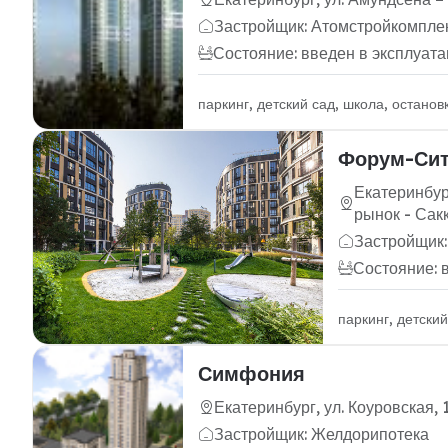
Застройщик: Атомстройкомпле
Состояние: введен в эксплуат
паркинг, детский сад, школа, остано
Форум-Си
Екатеринбур
рынок - Сак
Застройщик:
Состояние: 
паркинг, детски
Симфония
Екатеринбург, ул. Коуровская, 
Застройщик: Желдорипотека