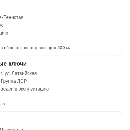
ая-Тенистая
кс
ацию
вка общественного транспорта 500 м.
ые ключи
г, ул. Латвийская
 Группа ЛСР
введен в эксплуатацию
ола
 Разливная