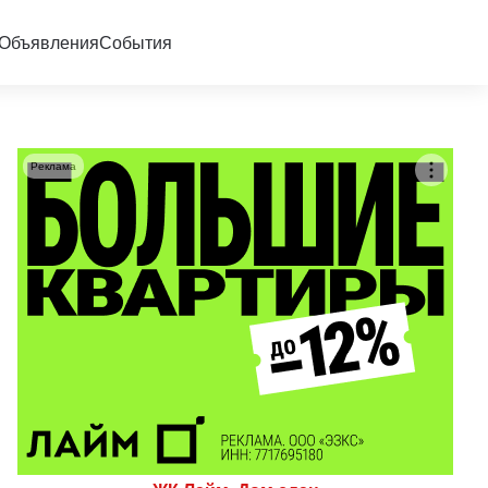
Объявления
События
Реклама