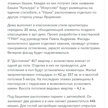
этажных башни. Каждая из них получит свое название.
Башни "Культура" и "Искусство" будут размещены на
едином стилобате, а "Наука" расположена отдельно по
другую сторону улицы Ярцевская.
Дома выполнят в классическом стиле архитектуры
середины 20 века, объединяющей элементы позднего
классицизма и арт-деко. Проект разработан в мастерской
"ГРАН" под руководством Павла Андреева. Фасады
монолитного здания отделают камнем, проведут угловое
панорамное остекление, украсят колонами и пилястрами.
Вечером фасад будет подсвечиваться.
В "Достоянии" 417 квартир с количеством комнат от
одной до пяти. Отделка в них не проводится, для
отопления в пол будут установлены конвекторы. Жилье
запроектировано площадью от 42 до 257 кв. м и высотой
потолков 3 метра. На последних этажах размещены 6
пентхаусов с террасами и возможностью установить
камин. Высота потолков видовых квартир – 4,1 м.
Под башнями расположен паркинг с автомойкой. Он
занимает два уровня и в нем сможет разместиться 446
машин. Для гостей застройщик предусмотрел открытую