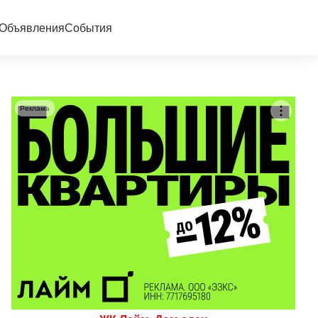
Объявления
События
Реклама