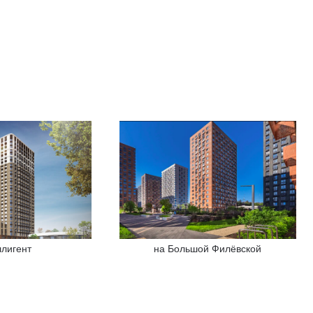
ллигент
на Большой Филёвской