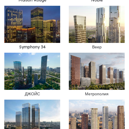
Symphony 34
Веер
Метрополия
ДЖОЙС