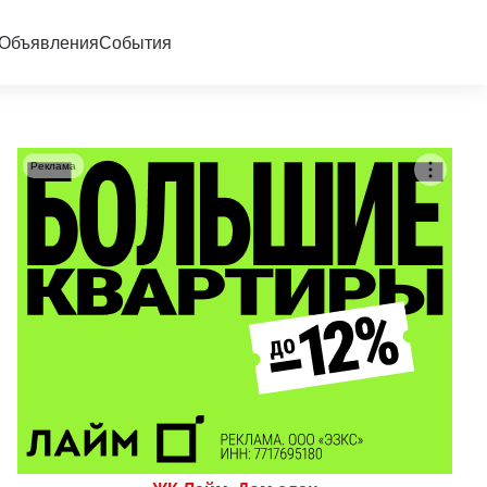
Объявления
События
Реклама