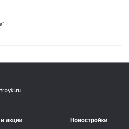
а"
royki.ru
 и акции
Новостройки