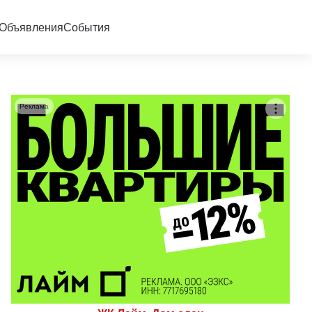
Объявления
События
Реклама