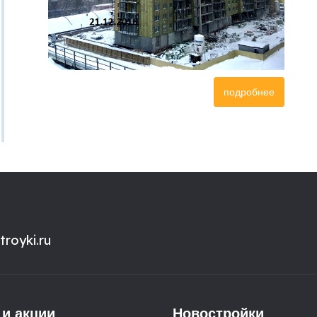
подробнее
royki.ru
 и акции
Новостройки