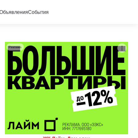
Объявления
События
Реклама