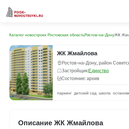
Каталог новостроек Ростовская область
Ростов-на-Дону
ЖК Жм
ЖК Жмайлова
Ростов-на-Дону, район Советс
Застройщик:
Единство
Состояние: архив
паркинг детский сад школа останов
Описание ЖК Жмайлова