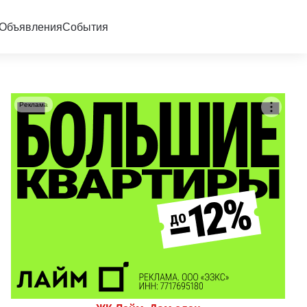
Объявления
События
Реклама