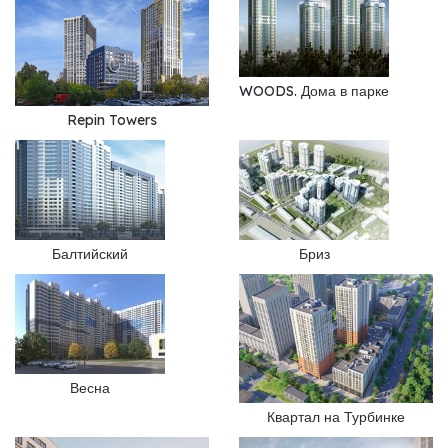
WOODS. Дома в парке
Repin Towers
Балтийский
Бриз
Весна
Квартал на Турбинке