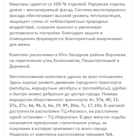
Квартиры сдаются со 100-% отделкой. Наружная отделка
домов – вентилируемый фасад. Система вентилируемого
фасада обеспечивает высокий уровень теплоизоляции,
защищает стены от неблагоприятных природных
воздействий, сохраняя монолит и увеличивая
долговечность постройки. Благодаря защите в
помещениях формируется благоприятный микроклимат
для жизни.
Комплекс расположен в Юго-Западном районе Воронежа
на пересечении улиц Космонавтов, Пешестрелецкой и
Дорожной.
Местоположение комплекса удачно во всех отношениях.
Здесь хорошо развито движение городского транспорта
(автобусы, маршрутные автобусы и троллейбусы), удобно
и быстро можно добраться до центра города. Номера
маршрутов общественного транспорта: 6т, 57в, 40, 13,
27в, 27н, 66, 96, 6, 6м, 19, 89, 20м, 7с, 17, 10а. В шаговой
доступности расположен ТЦ «Космос», на расстоянии
одной остановки – ТЦ «Карусель». В двух минутах ходьбы
начинается ярморочная строительная улица, за
покупками в которую приезжают со всего города.
Недалеко от комплекса расположена гимназия №6,