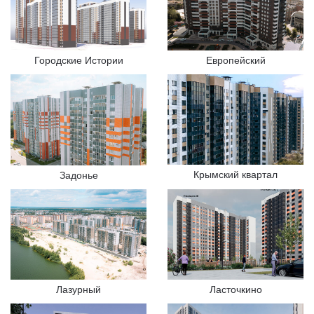
Городские Истории
Европейский
Крымский квартал
Задонье
Лазурный
Ласточкино