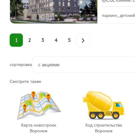
Состояние: 
паркинг, детски
1
2
3
4
5
сортировка
Смотрите также
Карта новостроек
Ход строительства
Воронеж
Воронеж