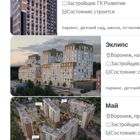
Застройщик: ГК Развитие
Состояние: строится
паркинг, детский сад, школа, остано
Эклипс
Воронеж, на
Застройщик:
Состояние: 
паркинг, детски
Май
Воронеж, пр
Застройщик
Состояние: 