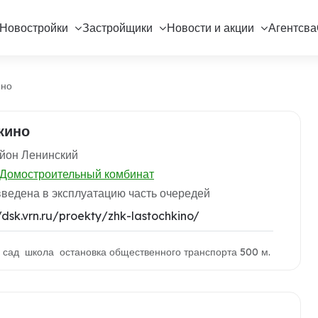
Новостройки
Застройщики
Новости и акции
Агентсва
ино
кино
йон Ленинский
Домостроительный комбинат
введена в эксплуатацию часть очередей
/dsk.vrn.ru/proekty/zhk-lastochkino/
й сад школа остановка общественного транспорта 500 м.