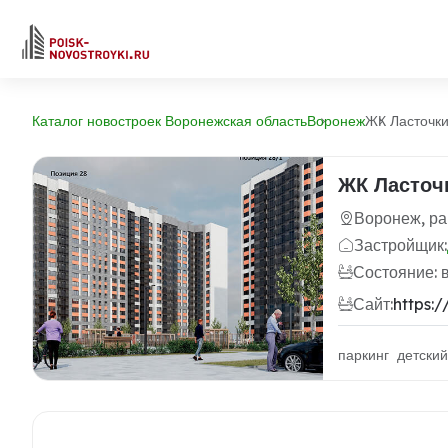
Каталог новостроек Воронежская область
Воронеж
ЖК Ласточк
ЖК Ласточ
Воронеж, ра
Застройщик:
Состояние: 
Сайт:
https:/
паркинг детски