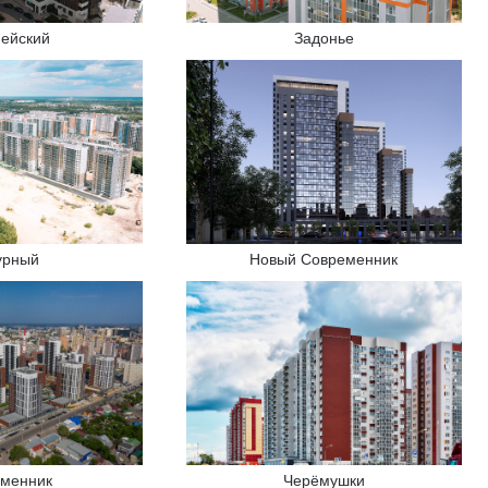
пейский
Задонье
урный
Новый Современник
менник
Черёмушки