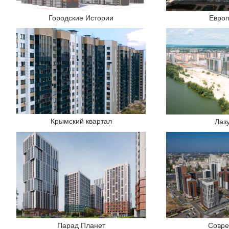
Городские Истории
Евро
Крымский квартал
Лаз
Парад Планет
Совре