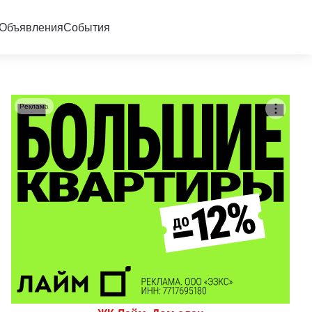
Объявления
События
Реклама