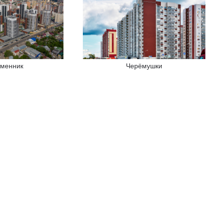
менник
Черёмушки