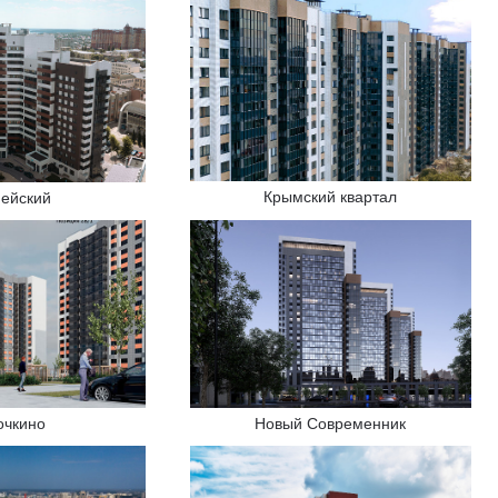
Крымский квартал
пейский
очкино
Новый Современник