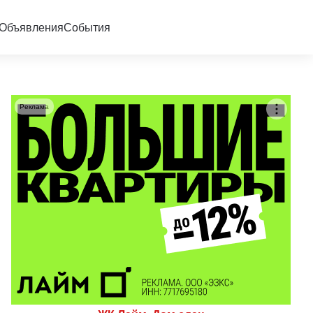
Объявления
События
Реклама