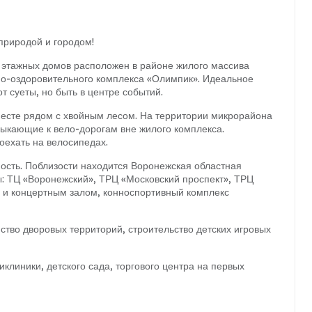
природой и городом!
и этажных домов расположен в районе жилого массива
вно-оздоровительного комплекса «Олимпик». Идеальное
от суеты, но быть в центре событий.
есте рядом с хвойным лесом. На территории микрорайона
кающие к вело-дорогам вне жилого комплекса.
оехать на велосипедах.
ость. Поблизости находится Воронежская областная
ы: ТЦ «Воронежский», ТРЦ «Московский проспект», ТРЦ
 и концертным залом, конноспортивный комплекс
тво дворовых территорий, строительство детских игровых
клиники, детского сада, торгового центра на первых