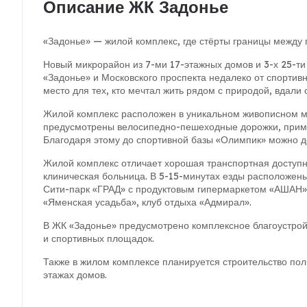
Описание ЖК Задонье
«Задонье» — жилой комплекс, где стёрты границы между 
Новый микрорайон из 7-ми 17-этажных домов и 3-х 25-т
«Задонье» и Московского проспекта недалеко от спорти
место для тех, кто мечтал жить рядом с природой, вдали 
Жилой комплекс расположен в уникальном живописном м
предусмотрены велосипедно-пешеходные дорожки, примы
Благодаря этому до спортивной базы «Олимпик» можно д
Жилой комплекс отличает хорошая транспортная доступн
клиническая больница. В 5-15-минутах езды расположен
Сити-парк «ГРАД» с продуктовым гипермаркетом «АШАН»
«Яменская усадьба», клуб отдыха «Адмирал».
В ЖК «Задонье» предусмотрено комплексное благоустройс
и спортивных площадок.
Также в жилом комплексе планируется строительство поли
этажах домов.