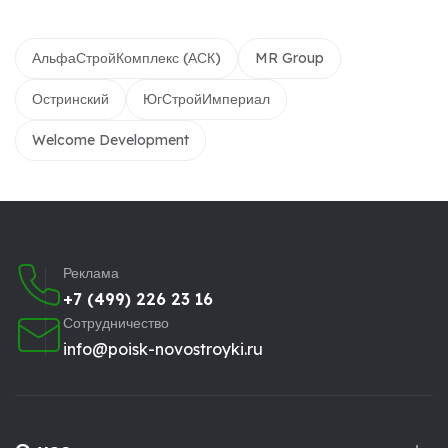
АльфаСтройКомплекс (АСК)
MR Group
Остринский
ЮгСтройИмпериал
Welcome Development
Реклама
+7 (499) 226 23 16
Сотрудничество
info@poisk-novostroyki.ru