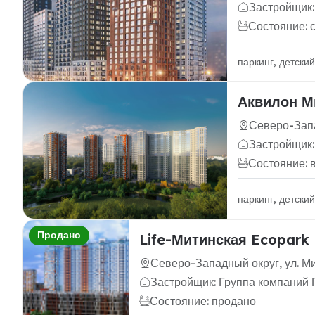
Застройщик
Состояние: 
паркинг, детски
Аквилон М
Северо-Запа
Застройщик:
Состояние: 
паркинг, детски
Продано
Life-Митинская Ecopark
Северо-Западный округ, ул. Ми
Застройщик: Группа компаний
Состояние: продано