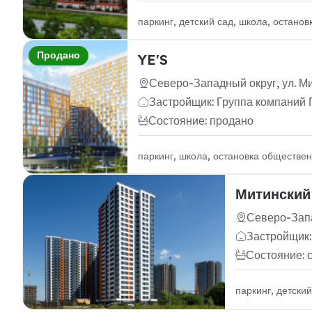
паркинг, детский сад, школа, остано
Продано
YE'S
Северо-Западный округ, ул. Ми
Застройщик: Группа компаний
Состояние: продано
паркинг, школа, остановка обществен
Митинский
Северо-Запа
Застройщик
Состояние: 
паркинг, детски