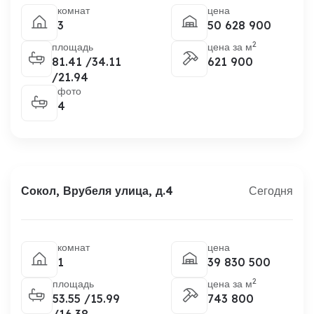
комнат
цена
3
50 628 900
2
площадь
цена за м
81.41 /34.11
621 900
/21.94
фото
4
Сокол, Врубеля улица, д.4
Сегодня
комнат
цена
1
39 830 500
2
площадь
цена за м
53.55 /15.99
743 800