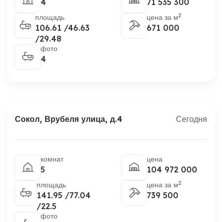
4
71 535 300
2
площадь
цена за м
106.61 /46.63
671 000
/29.48
фото
4
Сокол, Врубеля улица, д.4
Сегодня
комнат
цена
5
104 972 000
2
площадь
цена за м
141.95 /77.04
739 500
/22.5
фото