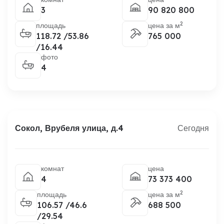
3
90 820 800
2
площадь
цена за м
118.72 /53.86
765 000
/16.44
фото
4
Сокол, Врубеля улица, д.4
Сегодня
комнат
цена
4
73 373 400
2
площадь
цена за м
106.57 /46.6
688 500
/29.54