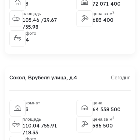
3
72 071 400
2
площадь
цена за м
105.46 /29.67
683 400
/35.98
фото
4
Сокол, Врубеля улица, д.4
Сегодня
комнат
цена
3
64 538 500
2
площадь
цена за м
110.04 /55.91
586 500
/18.33
фото