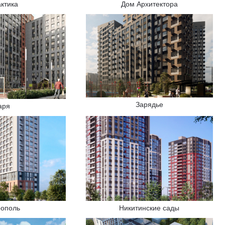
актика
Дом Архитектора
Зарядье
аря
ополь
Никитинские сады