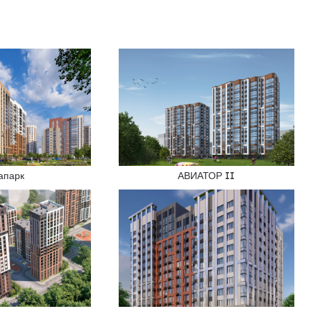
апарк
АВИАТОР II