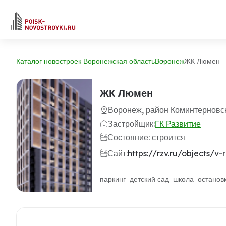
Каталог новостроек Воронежская область
Воронеж
ЖК Люмен
ЖК Люмен
Воронеж, район Коминтерновс
Застройщик:
ГК Развитие
Состояние: строится
Сайт:
https://rzv.ru/objects/v-
паркинг детский сад школа останов