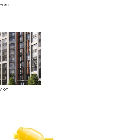
егин
лют