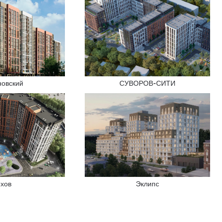
новский
СУВОРОВ-СИТИ
Эклипс
ехов