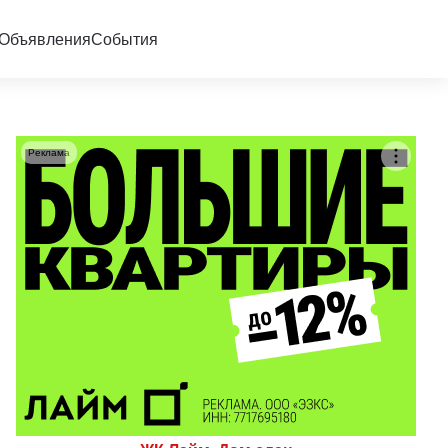
Объявления
События
Реклама