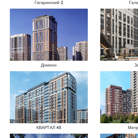
Гагаринский 2
Гал
Домино
З
КВАРТАЛ 45
Метр