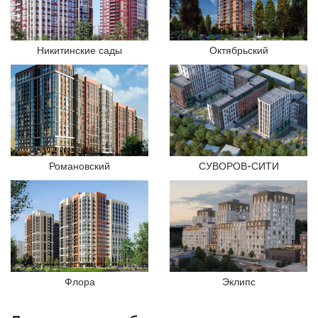
Никитинские сады
Октябрьский
Романовский
СУВОРОВ-СИТИ
Эклипс
Флора