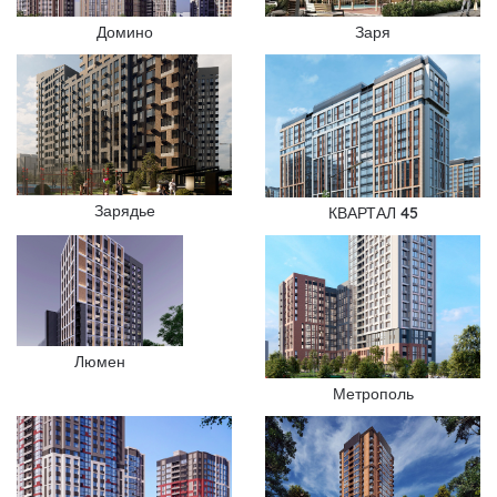
Домино
Заря
Зарядье
КВАРТАЛ 45
Люмен
Метрополь