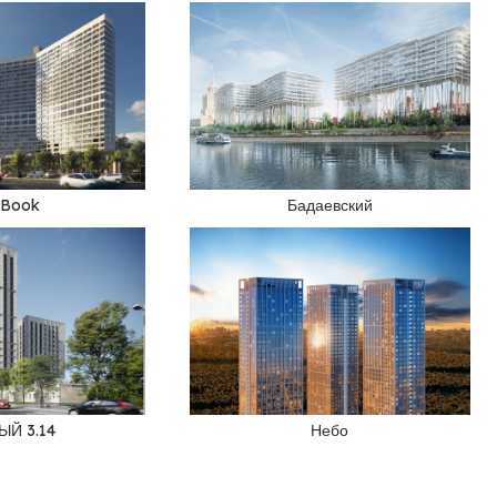
 Book
Бадаевский
Й 3.14
Небо