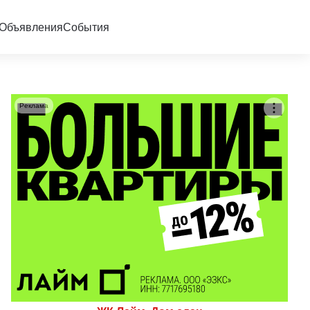
Объявления
События
Реклама