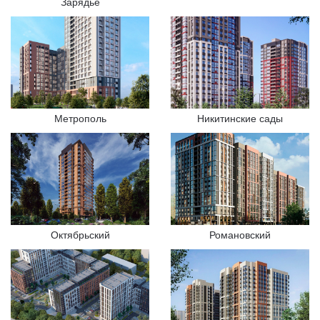
Зарядье
Метрополь
Никитинские сады
Октябрьский
Романовский