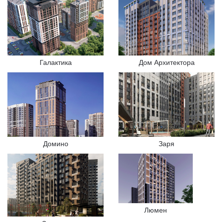
Галактика
Дом Архитектора
Домино
Заря
Люмен