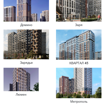
Домино
Заря
Зарядье
КВАРТАЛ 45
Люмен
Метрополь