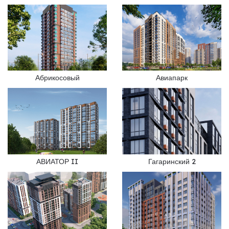
Абрикосовый
Авиапарк
АВИАТОР II
Гагаринский 2